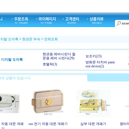
디지탈 도어록
>
현관문 부속
>
전체조회
현관용 레버시린다 철
보조키(23)
문용 레버 시린다(29)
, 디지탈 도어록
방화문 터치바 panic
호텔락(3)
exit device(2)
의 상품이 있습니다.
 자동 대문 개폐
sus 전기 자동 대문 개폐기
삼부 대문 개폐기
원터치
기