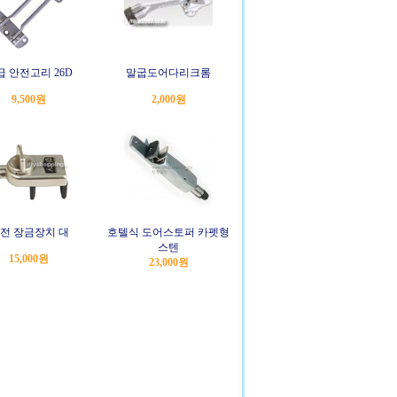
급 안전고리 26D
말굽도어다리크롬
9,500원
2,000원
전 장금장치 대
호텔식 도어스토퍼 카펫형
스텐
15,000원
23,000원