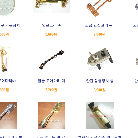
구 막음장치
안전고리 sb
고급 안전고리 us3
고
,500원
3,600원
9,800원
어다리sb
말굽 도어다리 대
안전 잠금장치 중
안
,000원
3,200원
9,900원
도어다리 크롬
고급 말굽도어다리
호텔식 고급 신주 말굽도어