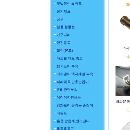
옛날장식 & 비오
26
전기재료
공구
철물,철물점
가구다리
안전용품
외시경
접착(본드)
4
아크릴 다보 훅크
행가도어 부속
액자걸이 액자레일 부속
쎄라믹 & 단추손잡이
유리관련부속
어린이안전용품
방화문 패
강화도어 유리문 손잡이
1
디월트
흡음,방음재,인조잔디
목공용공구