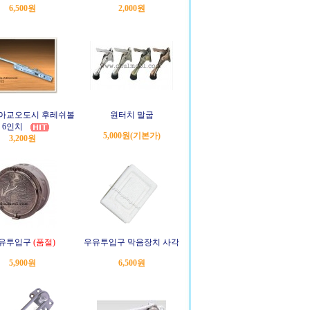
6,500원
2,000원
 아교오도시 후레쉬볼
원터치 말굽
 6인치
5,000원
(기본가)
3,200원
유투입구
(품절)
우유투입구 막음장치 사각
5,900원
6,500원