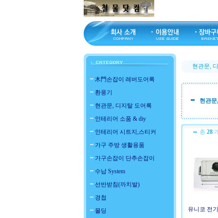
현관문, 
木門손잡이 레버도어록
환풍기
현관문
현관문, 디지탈 도어록
인테리어 소품 & diy
인테리어 시트지,스티커
총
28
개
가구 주방 생활용품
가구손잡이 단추손잡이
수납 System
선반받침(까치발)
경첩
유니코 전기
몰딩