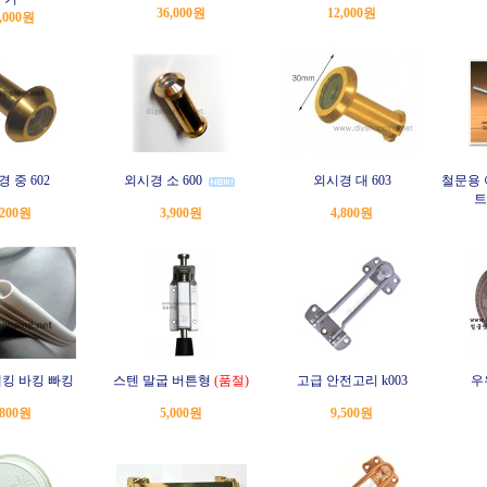
36,000원
12,000원
,000원
 중 602
외시경 소 600
외시경 대 603
철문용
트
,200원
3,900원
4,800원
킹 바킹 빠킹
스텐 말굽 버튼형
(품절)
고급 안전고리 k003
우
,800원
5,000원
9,500원