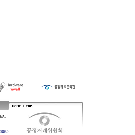
645-
0039