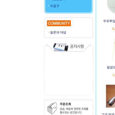
수공구
우유투입
6
질문과 대답
말굽도
2
고급 말굽