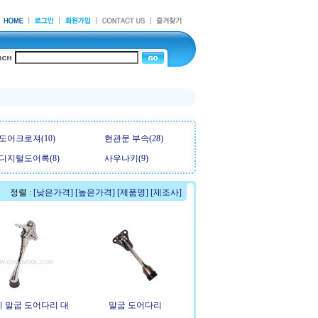
도어크로져(10)
현관문 부속(28)
디지털도어록(8)
사우나키(9)
정렬 :
[낮은가격]
[높은가격]
[제품명]
[제조사]
 말굽 도어다리 대
말굽 도어다리