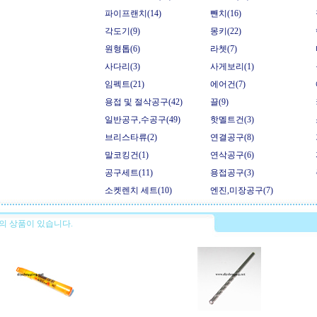
파이프랜치(14)
뺀치(16)
각도기(9)
몽키(22)
원형톱(6)
라쳇(7)
사다리(3)
사게보리(1)
임펙트(21)
에어건(7)
용접 및 절삭공구(42)
끌(9)
일반공구,수공구(49)
핫멜트건(3)
브리스타류(2)
연결공구(8)
말코킹건(1)
연삭공구(6)
공구세트(11)
용접공구(3)
소켓렌치 세트(10)
엔진,미장공구(7)
의 상품이 있습니다.