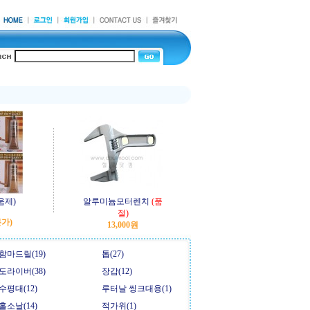
움제)
알루미늄모터렌치
(품
절)
본가)
13,000원
함마드릴(19)
톱(27)
도라이버(38)
장갑(12)
수평대(12)
루터날 씽크대용(1)
홀소날(14)
적가위(1)