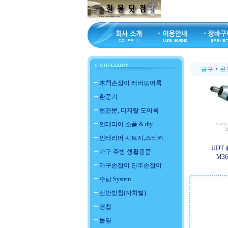
공구
>
콘
木門손잡이 레버도어록
환풍기
현관문, 디지탈 도어록
인테리어 소품 & diy
인테리어 시트지,스티커
UDT 
가구 주방 생활용품
M360
가구손잡이 단추손잡이
수납 System
선반받침(까치발)
경첩
몰딩