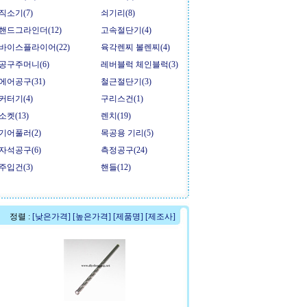
직소기(7)
쇠기리(8)
핸드그라인더(12)
고속절단기(4)
바이스플라이어(22)
육각렌찌 볼렌찌(4)
공구주머니(6)
레버블럭 체인블럭(3)
에어공구(31)
철근절단기(3)
커터기(4)
구리스건(1)
소켓(13)
렌치(19)
기어풀러(2)
목공용 기리(5)
자석공구(6)
측정공구(24)
주입건(3)
핸들(12)
정렬 :
[낮은가격]
[높은가격]
[제품명]
[제조사]