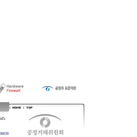
645-
0039