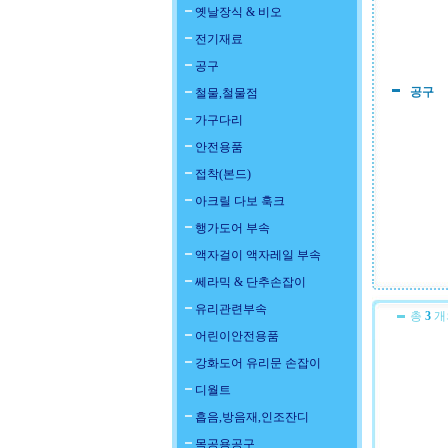
옛날장식 & 비오
전기재료
공구
공구
철물,철물점
가구다리
안전용품
접착(본드)
아크릴 다보 훅크
행가도어 부속
액자걸이 액자레일 부속
쎄라믹 & 단추손잡이
유리관련부속
총
3
개
어린이안전용품
강화도어 유리문 손잡이
디월트
흡음,방음재,인조잔디
목공용공구