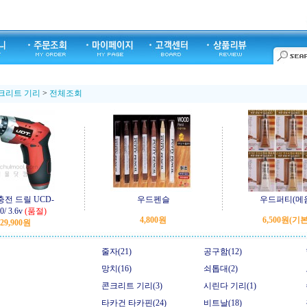
크리트 기리
>
전체조회
충전 드릴 UCD-
우드펜슬
우드퍼티(메
/ 3.6v
(품절)
4,800원
6,500원
(기
29,900원
줄자(21)
공구함(12)
망치(16)
쇠톱대(2)
콘크리트 기리(3)
시린다 기리(1)
타카건 타카핀(24)
비트날(18)