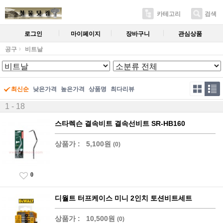
카테고리
검색
로그인
마이페이지
장바구니
관심상품
공구
비트날
최신순
낮은가격
높은가격
상품명
최다리뷰
1 - 18
스타렉슨 결속비트 결속선비트 SR-HB160
상품가 :
5,100원
(0)
0
디월트 터프케이스 미니 2인치 토션비트세트
상품가 :
10,500원
(0)