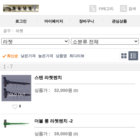
카테고리
검색
로그인
마이페이지
장바구니
관심상품
공구
라쳇
최신순
낮은가격
높은가격
상품명
최다리뷰
1 - 7
스텐 라쳇렌치
상품가 :
32,000원
(0)
0
더블 롱 라쳇렌치 -2
상품가 :
39,000원
(0)