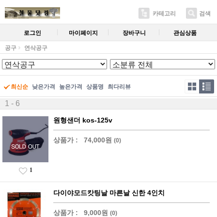
카테고리
검색
로그인
마이페이지
장바구니
관심상품
공구
연삭공구
최신순
낮은가격
높은가격
상품명
최다리뷰
1 - 6
원형샌더 kos-125v
상품가 :
74,000원
(0)
1
다이야모드캇팅날 마른날 신한 4인치
상품가 :
9,000원
(0)