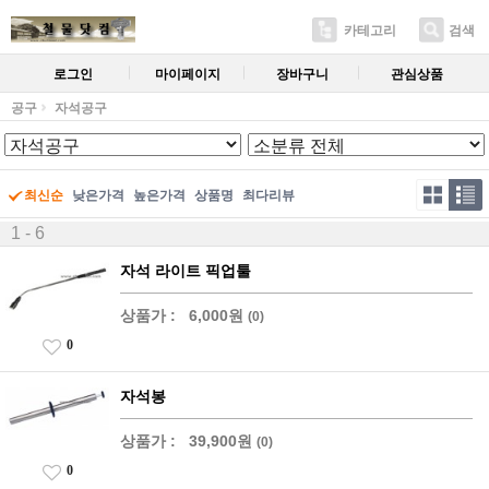
카테고리
검색
로그인
마이페이지
장바구니
관심상품
공구
자석공구
최신순
낮은가격
높은가격
상품명
최다리뷰
1 - 6
자석 라이트 픽업툴
상품가 :
6,000원
(0)
0
자석봉
상품가 :
39,900원
(0)
0