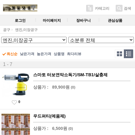
카테고리
검색
로그인
마이페이지
장바구니
관심상품
공구
엔진,미장공구
최신순
낮은가격
높은가격
상품명
최다리뷰
1 - 7
스마토 터보연막소독기/SM-TB1/살충제
상품가 :
89,900원
(0)
0
우드퍼티(메움제)
상품가 :
6,500원
(0)