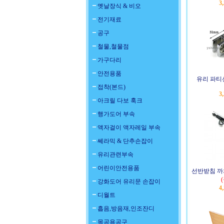
3
옛날장식 & 비오
전기재료
공구
철물,철물점
가구다리
안전용품
유리 파티
접착(본드)
3
아크릴 다보 훅크
행가도어 부속
액자걸이 액자레일 부속
쎄라믹 & 단추손잡이
유리관련부속
어린이안전용품
선반받침 까치
강화도어 유리문 손잡이
4
디월트
흡음,방음재,인조잔디
목공용공구