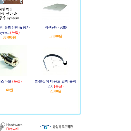
침 유리선반 & 행가
백색선반 3080
system
(품절)
17,000원
38,000원
피스다보
(품절)
화분걸이 다용도 걸이 블랙
200
(품절)
60원
2,500원