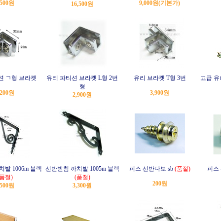
,500원
9,000원
(기본가)
16,500원
션 ㄱ형 브라켓
유리 파티션 브라켓 L형 2번
유리 브라켓 T형 3번
고급 유
형
,200원
3,900원
2,900원
발 1006m 블랙
선반받침 까치발 1005m 블랙
피스 선반다보 sb
(품절)
피스 
(품절)
(품절)
200원
,500원
3,300원