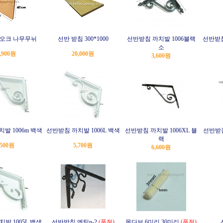
 오크 나무무뉘
선반 받침 300*1000
선반받침 까치발 1006블랙
선반받침
소
,900원
20,000원
3,600원
발 1006m 백색
선반받침 까치발 1006L 백색
선반받침 까치발 1006XL 블
선반받침
랙
,500원
5,700원
6,600원
발 1005L 백색
선반받침 엔틱n-2
(품절)
목다보 6미리 30미리
(품절)