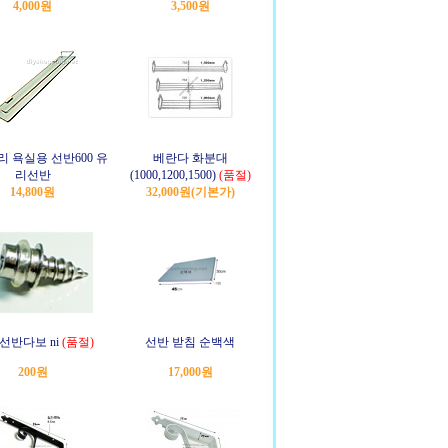
4,000원
3,500원
리 욕실용 선반600 유
베란다 화분대
리선반
(1000,1200,1500)
(품절)
14,800원
32,000원
(기본가)
선반다보 ni
(품절)
선반 받침 순백색
200원
17,000원