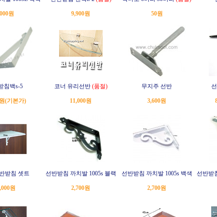
,000원
9,900원
50원
받침백s-5
코너 유리선반
(품절)
무지주 선반
선
0원
(기본가)
11,000원
3,600원
반받침 셋트
선반받침 까치발 1005s 블랙
선반받침 까치발 1005s 백색
선반받침
,000원
2,700원
2,700원