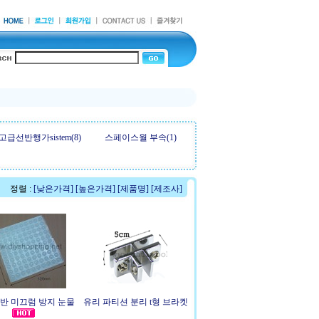
고급선반행가sistem(8)
스페이스월 부속(1)
정렬 :
[낮은가격]
[높은가격]
[제품명]
[제조사]
반 미끄럼 방지 눈물
유리 파티션 분리 t형 브라켓