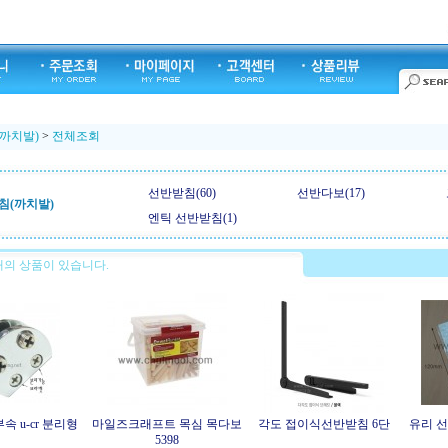
까치발)
>
전체조회
선반받침(60)
선반다보(17)
침(까치발)
엔틱 선반받침(1)
의 상품이 있습니다.
속 u-cr 분리형
마일즈크래프트 목심 목다보
각도 접이식선반받침 6단
유리 선
5398