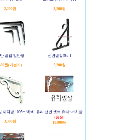
2,200원
3,200원
반 받침 일반형
선반받침흑s-1
800원
(기본가)
2,200원
 까치발 1005m 백색
유리 선반 셋트 유리+까치발
(품절)
3,300원
18,000원