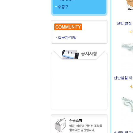
수공구
선반 받침
17
질문과 대답
선반받침 까치
4
선반받침 까치