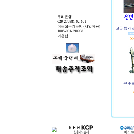
우리은행
029-276881-02-101
이은섭우리은행 (사업자용)
고급 행가 선
1005-001-290908
이은섭
55
a/l 
13