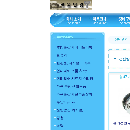
선반받침(
木門손잡이 레버도어록
환풍기
선반받
현관문, 디지탈 도어록
인테리어 소품 & diy
총
87
개
인테리어 시트지,스티커
가구 주방 생활용품
가구손잡이 단추손잡이
수납 System
선반받침(까치발)
경첩
유리선반 부
몰딩