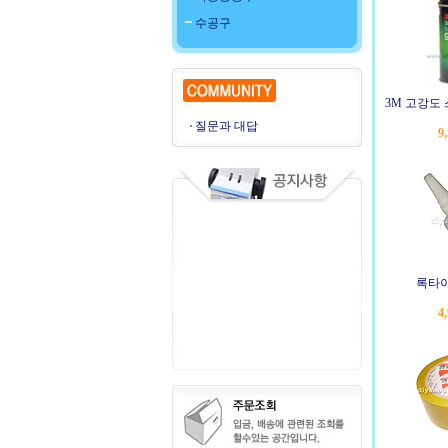
수공구
3M 고강도
질문과 대답
9
록타이
4