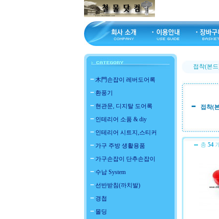
접착(본드
木門손잡이 레버도어록
환풍기
현관문, 디지탈 도어록
접착(본
인테리어 소품 & diy
인테리어 시트지,스티커
총
54
개
가구 주방 생활용품
가구손잡이 단추손잡이
수납 System
선반받침(까치발)
경첩
몰딩