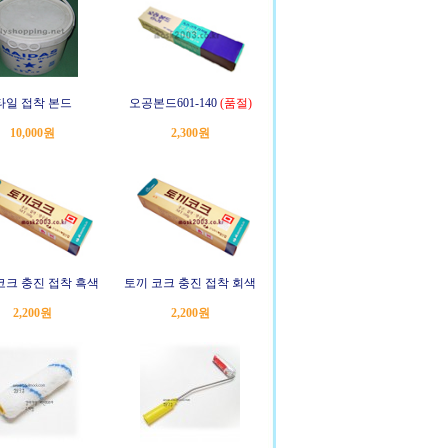
타일 접착 본드
오공본드601-140
(품절)
10,000원
2,300원
코크 충진 접착 흑색
토끼 코크 충진 접착 회색
2,200원
2,200원