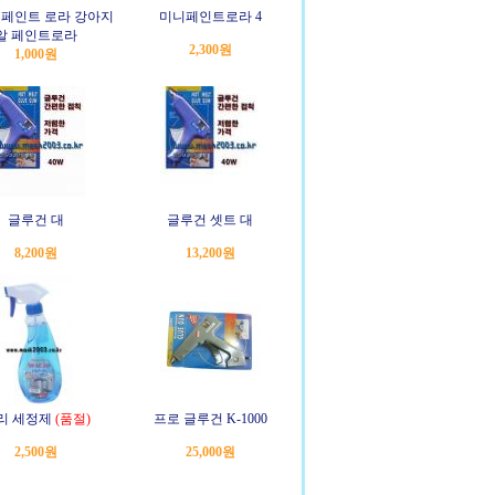
 페인트 로라 강아지
미니페인트로라 4
알 페인트로라
2,300원
1,000원
글루건 대
글루건 셋트 대
8,200원
13,200원
리 세정제
(품절)
프로 글루건 K-1000
2,500원
25,000원