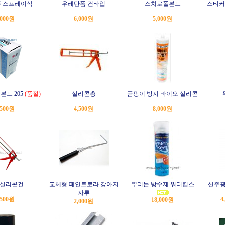
 스프레이식
우레탄폼 건타입
스치로폴본드
스티커
,000원
6,000원
5,000원
본드 205
(품절)
실리콘총
곰팡이 방지 바이오 실리콘
,500원
4,500원
8,000원
 실리콘건
교체형 페인트로라 강아지
뿌리는 방수제 워터킵스
신주광
자루
,500원
4
18,000원
2,000원