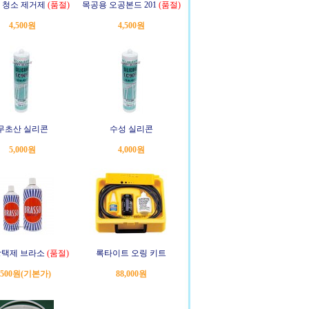
 청소 제거제
(품절)
목공용 오공본드 201
(품절)
4,500원
4,500원
무초산 실리콘
수성 실리콘
5,000원
4,000원
택제 브라소
(품절)
록타이트 오링 키트
,500원
(기본가)
88,000원