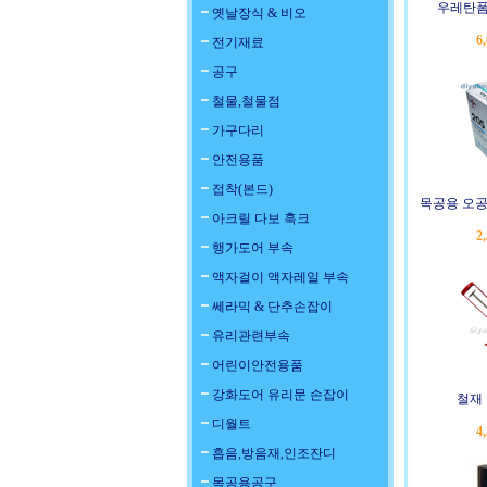
우레탄폼
옛날장식 & 비오
6
전기재료
공구
철물,철물점
가구다리
안전용품
접착(본드)
목공용 오공
아크릴 다보 훅크
2
행가도어 부속
액자걸이 액자레일 부속
쎄라믹 & 단추손잡이
유리관련부속
어린이안전용품
강화도어 유리문 손잡이
철재
디월트
4
흡음,방음재,인조잔디
목공용공구