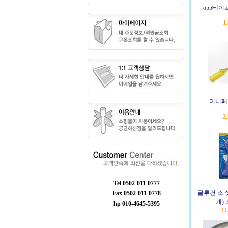
opp테이
1
미니페
2
Tel 0502-011-0777
글루건 소 
Fax 0502-011-0778
개)
hp 010-4645-5395
11