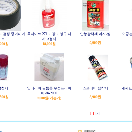
 검정 종이테이
록타이트 271 고강도 영구 나
만능광택제 이지-엠
오공본
프
사고정제
9,900원
,200원
18,000원
방청제
인테리어 필름용 수성프라이
스프레이 접착제
돼지표 
머 dh-2000
,500원
8,900원
9,000원
(기본가)
[1]
[2]