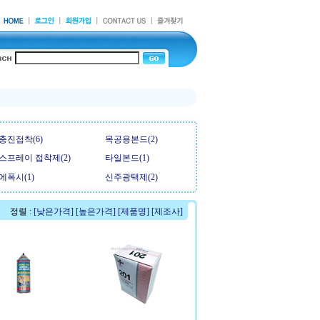
충진접착(6)
목공용본드(2)
스프레이 접착제(2)
타일본드(1)
에폭시(1)
신주광택제(2)
정렬 :
[낮은가격]
[높은가격]
[제품명]
[제조사]