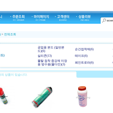
)
>
전체조회
공업용 본드 (일반본
순간접착제(6)
드)(6)
드)
실리콘(13)
테이프(6)
몰탈 접착 증강제 미장
페인트로라(6)
용 방수용(몰다인)(3)
의 상품이 있습니다.