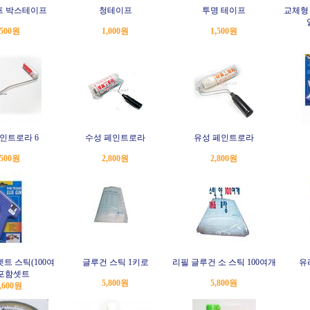
프 박스테이프
청테이프
투명 테이프
교체형
,500원
1,000원
1,500원
인트로라 6
수성 페인트로라
유성 페인트로라
,500원
2,800원
2,800원
셋트 스틱(100여
글루건 스틱 1키로
리필 글루건 소 스틱 100여개
유
 포함셋트
5,800원
5,800원
,600원