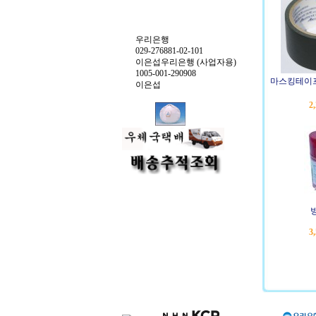
우리은행
029-276881-02-101
이은섭우리은행 (사업자용)
1005-001-290908
마스킹테이프
이은섭
2
3