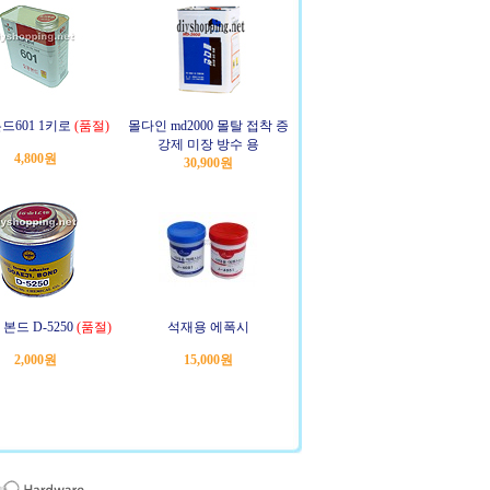
드601 1키로
(품절)
몰다인 md2000 몰탈 접착 증
강제 미장 방수 용
4,800원
30,900원
본드 D-5250
(품절)
석재용 에폭시
2,000원
15,000원