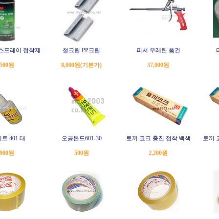
 스프레이 접착제
철크립 PP크립
피셔 우레탄 폼건
,500원
8,000원
(기본가)
37,000원
트 401 대
오공본드601-30
토끼 코크 충진 접착 백색
토끼 
,900원
500원
2,200원