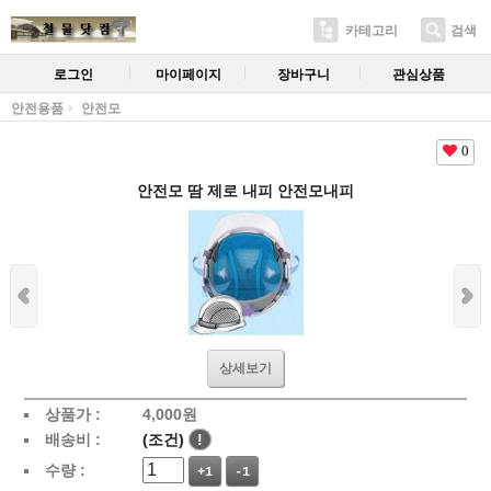
카테고리
검색
로그인
마이페이지
장바구니
관심상품
안전용품
안전모
0
안전모 땀 제로 내피 안전모내피
상세보기
상품가 :
4,000
원
배송비 :
(조건)
!
수량 :
+1
-1