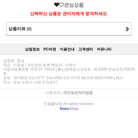
관심상품
선택하신 상품은 관리자에게 문의하세요.
상품리뷰
[0]
상점정보
PC버젼
이용안내
고객센터
커뮤니티
상호명 : 동성
대표 : 이은섭 | 개인정보 보호 책임자 : 이현이
사업자등록번호 :416-07-74818 | 통신판매업신고번호 : 제 2008-전남순천-00039
호
전화 : Tel 0502-011-0777 ,Fax 0502-011-0778 ,hp 010-4645-5395 | 팩스 :
주소 : 전남 순천시 서면 순천로17
이용약관
|
개인정보처리방침
ⓒ철물닷컴 All rights reserved.
Make
Shop