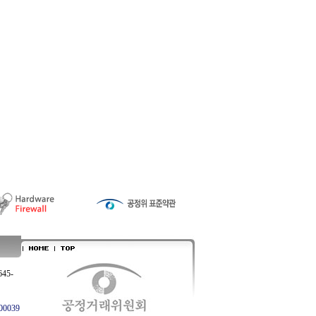
645-
0039