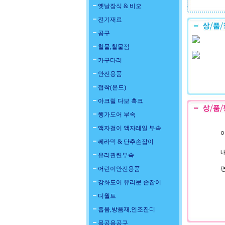
옛날장식 & 비오
전기재료
공구
철물,철물점
가구다리
안전용품
접착(본드)
아크릴 다보 훅크
행가도어 부속
액자걸이 액자레일 부속
이
쎄라믹 & 단추손잡이
내
유리관련부속
어린이안전용품
강화도어 유리문 손잡이
디월트
흡음,방음재,인조잔디
목공용공구