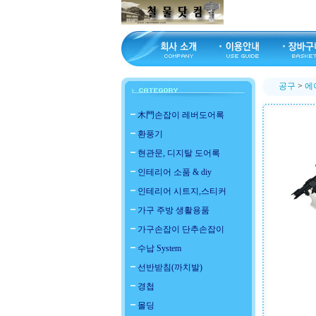
공구
>
에
木門손잡이 레버도어록
환풍기
현관문, 디지탈 도어록
인테리어 소품 & diy
인테리어 시트지,스티커
가구 주방 생활용품
가구손잡이 단추손잡이
수납 System
선반받침(까치발)
경첩
몰딩