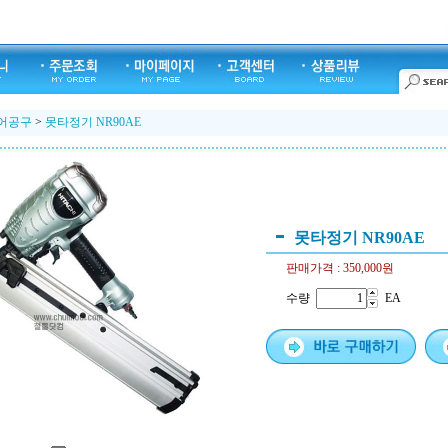
어공구
>
못타정기 NR90AE
못타정기 NR90AE
판매가격 :
350,000원
수량
EA