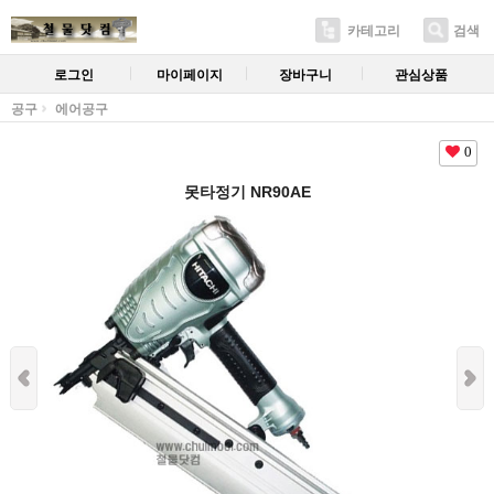
카테고리
검색
로그인
마이페이지
장바구니
관심상품
공구
에어공구
0
못타정기 NR90AE