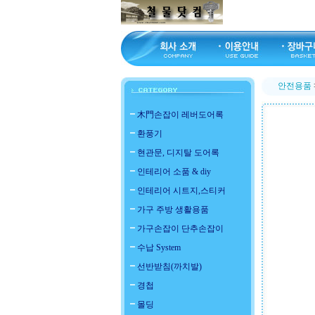
안전용품
木門손잡이 레버도어록
환풍기
현관문, 디지탈 도어록
인테리어 소품 & diy
인테리어 시트지,스티커
가구 주방 생활용품
가구손잡이 단추손잡이
수납 System
선반받침(까치발)
경첩
몰딩