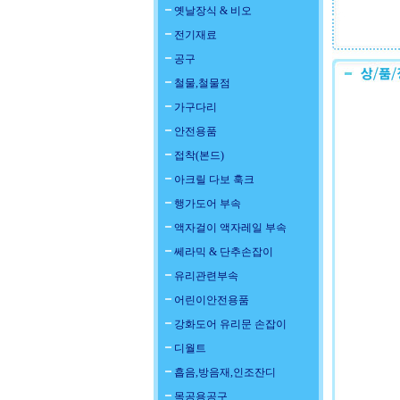
옛날장식 & 비오
전기재료
공구
철물,철물점
가구다리
안전용품
접착(본드)
아크릴 다보 훅크
행가도어 부속
액자걸이 액자레일 부속
쎄라믹 & 단추손잡이
유리관련부속
어린이안전용품
강화도어 유리문 손잡이
디월트
흡음,방음재,인조잔디
목공용공구