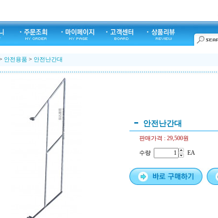
>
안전용품
>
안전난간대
안전난간대
판매가격 :
29,500원
수량
EA