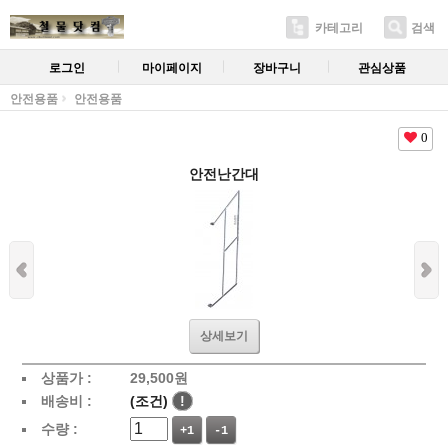
카테고리
검색
로그인
마이페이지
장바구니
관심상품
안전용품
안전용품
0
안전난간대
상세보기
상품가 :
29,500
원
배송비 :
(조건)
!
수량 :
+1
-1