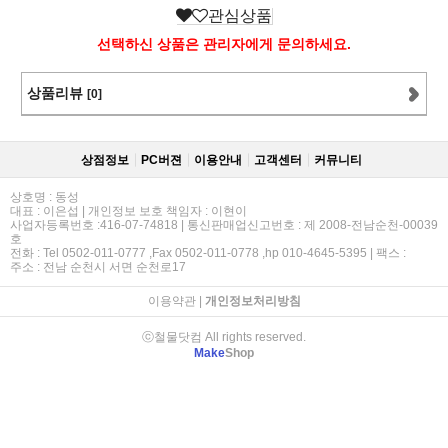
관심상품
선택하신 상품은 관리자에게 문의하세요.
상품리뷰
[0]
상점정보
PC버젼
이용안내
고객센터
커뮤니티
상호명 : 동성
대표 : 이은섭 | 개인정보 보호 책임자 : 이현이
사업자등록번호 :416-07-74818 | 통신판매업신고번호 : 제 2008-전남순천-00039
호
전화 : Tel 0502-011-0777 ,Fax 0502-011-0778 ,hp 010-4645-5395 | 팩스 :
주소 : 전남 순천시 서면 순천로17
이용약관
|
개인정보처리방침
ⓒ철물닷컴 All rights reserved.
Make
Shop