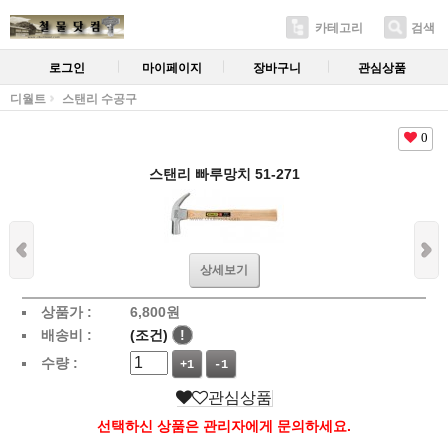
카테고리
검색
로그인
마이페이지
장바구니
관심상품
디월트
스탠리 수공구
0
스탠리 빠루망치 51-271
상세보기
상품가 :
6,800
원
배송비 :
(조건)
!
수량 :
+1
-1
관심상품
선택하신 상품은 관리자에게 문의하세요.