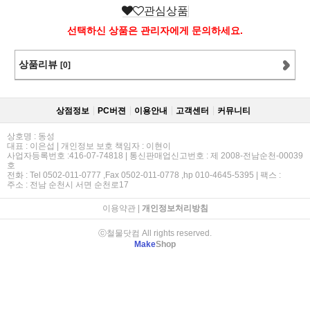
관심상품
선택하신 상품은 관리자에게 문의하세요.
상품리뷰
[0]
상점정보
PC버젼
이용안내
고객센터
커뮤니티
상호명 : 동성
대표 : 이은섭 | 개인정보 보호 책임자 : 이현이
사업자등록번호 :416-07-74818 | 통신판매업신고번호 : 제 2008-전남순천-00039
호
전화 : Tel 0502-011-0777 ,Fax 0502-011-0778 ,hp 010-4645-5395 | 팩스 :
주소 : 전남 순천시 서면 순천로17
이용약관
|
개인정보처리방침
ⓒ철물닷컴 All rights reserved.
Make
Shop