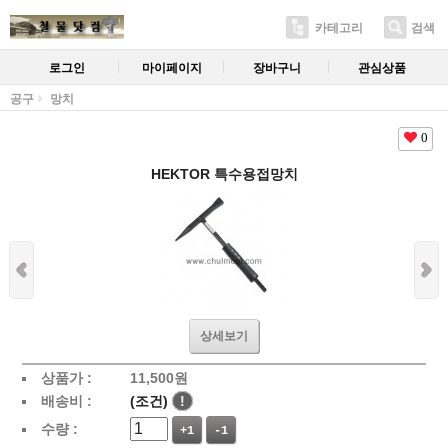
카테고리
검색
로그인
마이페이지
장바구니
관심상품
공구
망치
0
HEKTOR 특수용접망치
상세보기
상품가 :
11,500
원
배송비 :
(조건)
!
수량 :
+1
-1