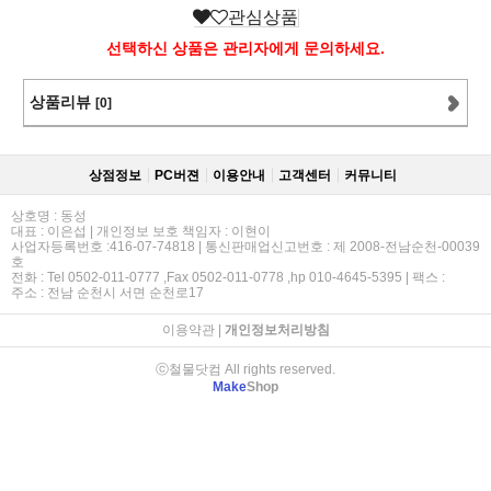
관심상품
선택하신 상품은 관리자에게 문의하세요.
상품리뷰
[0]
상점정보
PC버젼
이용안내
고객센터
커뮤니티
상호명 : 동성
대표 : 이은섭 | 개인정보 보호 책임자 : 이현이
사업자등록번호 :416-07-74818 | 통신판매업신고번호 : 제 2008-전남순천-00039
호
전화 : Tel 0502-011-0777 ,Fax 0502-011-0778 ,hp 010-4645-5395 | 팩스 :
주소 : 전남 순천시 서면 순천로17
이용약관
|
개인정보처리방침
ⓒ철물닷컴 All rights reserved.
Make
Shop