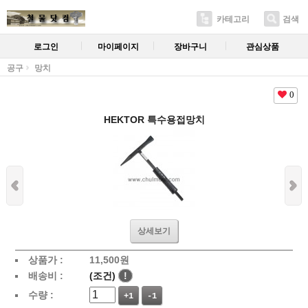
카테고리
검색
로그인
마이페이지
장바구니
관심상품
공구
망치
0
HEKTOR 특수용접망치
상세보기
상품가 :
11,500
원
배송비 :
(조건)
!
수량 :
+1
-1