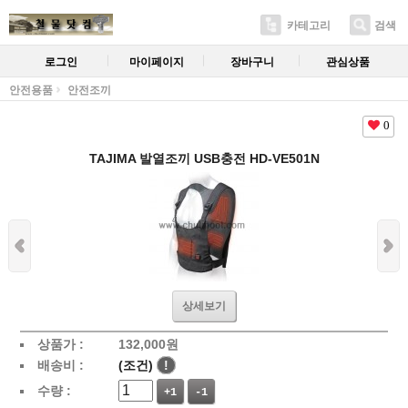
카테고리
검색
로그인
마이페이지
장바구니
관심상품
안전용품
안전조끼
0
TAJIMA 발열조끼 USB충전 HD-VE501N
상세보기
상품가 :
132,000
원
배송비 :
(조건)
!
수량 :
+1
-1