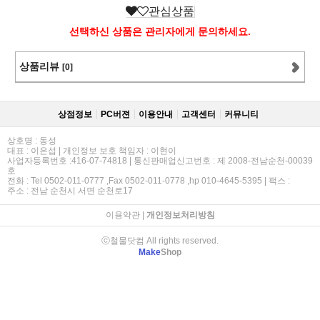
관심상품
선택하신 상품은 관리자에게 문의하세요.
상품리뷰
[0]
상점정보
PC버젼
이용안내
고객센터
커뮤니티
상호명 : 동성
대표 : 이은섭 | 개인정보 보호 책임자 : 이현이
사업자등록번호 :416-07-74818 | 통신판매업신고번호 : 제 2008-전남순천-00039
호
전화 : Tel 0502-011-0777 ,Fax 0502-011-0778 ,hp 010-4645-5395 | 팩스 :
주소 : 전남 순천시 서면 순천로17
이용약관
|
개인정보처리방침
ⓒ철물닷컴 All rights reserved.
Make
Shop