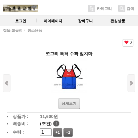
카테고리
검색
로그인
마이페이지
장바구니
관심상품
철물,철물점
청소용품
0
쪼그리 특허 수확 앞치마
상세보기
상품가 :
11,600
원
배송비 :
(조건)
!
수량 :
+1
-1