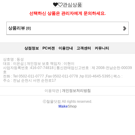
관심상품
선택하신 상품은 관리자에게 문의하세요.
상품리뷰
[0]
상점정보
PC버젼
이용안내
고객센터
커뮤니티
상호명 : 동성
대표 : 이은섭 | 개인정보 보호 책임자 : 이현이
사업자등록번호 :416-07-74818 | 통신판매업신고번호 : 제 2008-전남순천-00039
호
전화 : Tel 0502-011-0777 ,Fax 0502-011-0778 ,hp 010-4645-5395 | 팩스 :
주소 : 전남 순천시 서면 순천로17
이용약관
|
개인정보처리방침
ⓒ철물닷컴 All rights reserved.
Make
Shop