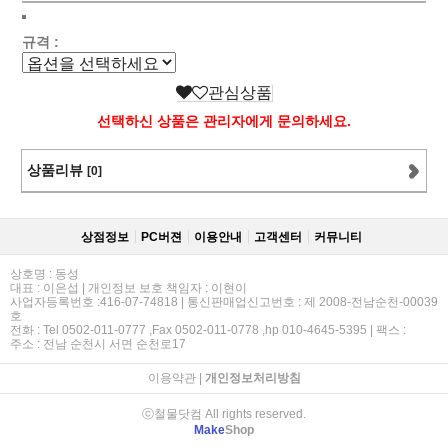
규격 :
관심상품
선택하신 상품은 관리자에게 문의하세요.
상품리뷰
[0]
상점정보
PC버젼
이용안내
고객센터
커뮤니티
상호명 : 동성
대표 : 이은섭 | 개인정보 보호 책임자 : 이현이
사업자등록번호 :416-07-74818 | 통신판매업신고번호 : 제 2008-전남순천-00039
호
전화 : Tel 0502-011-0777 ,Fax 0502-011-0778 ,hp 010-4645-5395 | 팩스 :
주소 : 전남 순천시 서면 순천로17
이용약관
|
개인정보처리방침
ⓒ철물닷컴 All rights reserved.
Make
Shop