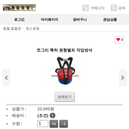
카테고리
검색
로그인
마이페이지
장바구니
관심상품
철물,철물점
청소용품
0
쪼그리 특허 원형벨트 작업방석
상세보기
상품가 :
22,000
원
배송비 :
(조건)
!
수량 :
+1
-1