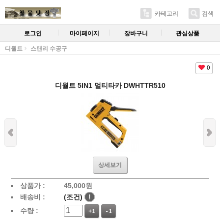
카테고리
검색
로그인
마이페이지
장바구니
관심상품
디월트
스탠리 수공구
0
디월트 5IN1 멀티타카 DWHTTR510
상세보기
상품가 :
45,000
원
배송비 :
(조건)
!
수량 :
+1
-1