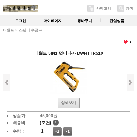
카테고리
검색
로그인
마이페이지
장바구니
관심상품
디월트
스탠리 수공구
0
디월트 5IN1 멀티타카 DWHTTR510
상세보기
상품가 :
45,000
원
배송비 :
(조건)
!
수량 :
+1
-1