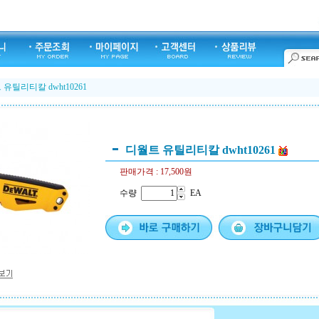
유틸리티칼 dwht10261
디월트 유틸리티칼 dwht10261
판매가격 :
17,500원
수량
EA