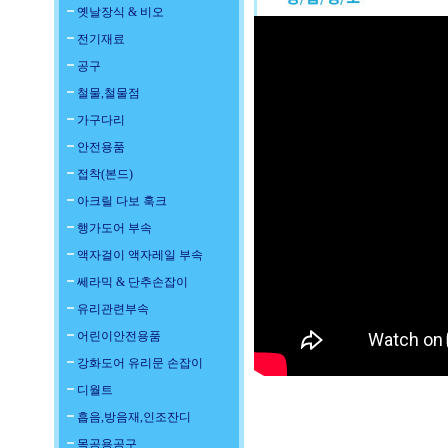
옛날장식 & 비오
전기재료
공구
철물,철물점
가구다리
안전용품
접착(본드)
아크릴 다보 훅크
행가도어 부속
액자걸이 액자레일 부속
쎄라믹 & 단추손잡이
유리관련부속
어린이안전용품
강화도어 유리문 손잡이
디월트
흡음,방음재,인조잔디
목공용공구