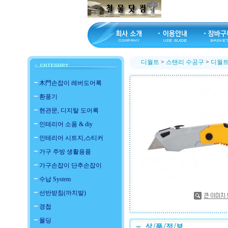
디월트
>
스탠리 수공구
>
디월트 
木門손잡이 레버도어록
환풍기
현관문, 디지탈 도어록
인테리어 소품 & diy
인테리어 시트지,스티커
가구 주방 생활용품
가구손잡이 단추손잡이
수납 System
선반받침(까치발)
경첩
몰딩