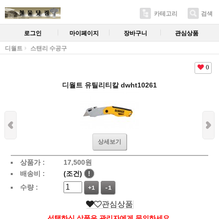
카테고리
검색
로그인
마이페이지
장바구니
관심상품
디월트
스탠리 수공구
0
디월트 유틸리티칼 dwht10261
상세보기
상품가 :
17,500
원
배송비 :
(조건)
!
수량 :
+1
-1
관심상품
선택하신 상품은 관리자에게 문의하세요.