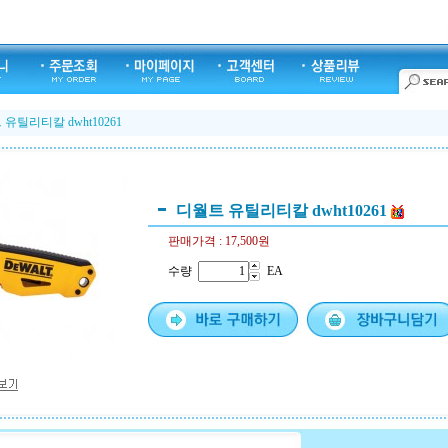
유틸리티칼 dwht10261
디월트 유틸리티칼 dwht10261
판매가격 :
17,500원
수량
EA