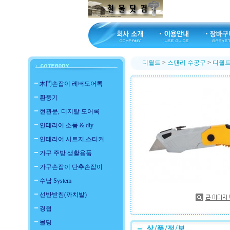
디월트
>
스탠리 수공구
>
디월트 
木門손잡이 레버도어록
환풍기
현관문, 디지탈 도어록
인테리어 소품 & diy
인테리어 시트지,스티커
가구 주방 생활용품
가구손잡이 단추손잡이
수납 System
선반받침(까치발)
경첩
몰딩