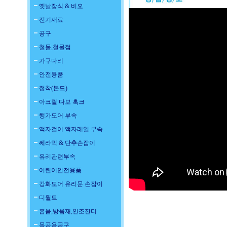
옛날장식 & 비오
전기재료
공구
철물,철물점
가구다리
안전용품
접착(본드)
아크릴 다보 훅크
행가도어 부속
액자걸이 액자레일 부속
쎄라믹 & 단추손잡이
유리관련부속
어린이안전용품
강화도어 유리문 손잡이
디월트
흡음,방음재,인조잔디
목공용공구