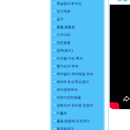
옛날장식 & 비오
전기재료
공구
철물,철물점
가구다리
안전용품
접착(본드)
아크릴 다보 훅크
행가도어 부속
액자걸이 액자레일 부속
쎄라믹 & 단추손잡이
유리관련부속
어린이안전용품
강화도어 유리문 손잡이
디월트
흡음,방음재,인조잔디
목공용공구