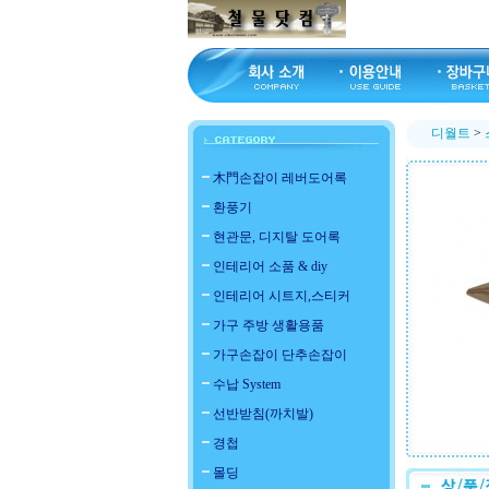
디월트
>
木門손잡이 레버도어록
환풍기
현관문, 디지탈 도어록
인테리어 소품 & diy
인테리어 시트지,스티커
가구 주방 생활용품
가구손잡이 단추손잡이
수납 System
선반받침(까치발)
경첩
몰딩