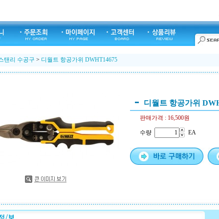
스탠리 수공구
>
디월트 항공가위 DWHT14675
디월트 항공가위 DWHT
판매가격 :
16,500원
수량
EA