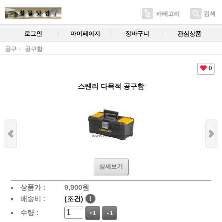
카테고리
검색
로그인
마이페이지
장바구니
관심상품
공구
공구함
0
스탠리 다목적 공구함
상세보기
상품가 :
9,900
원
배송비 :
(조건)
!
수량 :
+1
-1