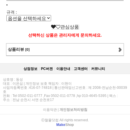
규격 :
관심상품
선택하신 상품은 관리자에게 문의하세요.
상품리뷰
[0]
상점정보
PC버젼
이용안내
고객센터
커뮤니티
상호명 : 동성
대표 : 이은섭 | 개인정보 보호 책임자 : 이현이
사업자등록번호 :416-07-74818 | 통신판매업신고번호 : 제 2008-전남순천-00039
호
전화 : Tel 0502-011-0777 ,Fax 0502-011-0778 ,hp 010-4645-5395 | 팩스 :
주소 : 전남 순천시 서면 순천로17
이용약관
|
개인정보처리방침
ⓒ철물닷컴 All rights reserved.
Make
Shop