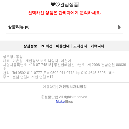
관심상품
선택하신 상품은 관리자에게 문의하세요.
상품리뷰
[0]
상점정보
PC버젼
이용안내
고객센터
커뮤니티
상호명 : 동성
대표 : 이은섭 | 개인정보 보호 책임자 : 이현이
사업자등록번호 :416-07-74818 | 통신판매업신고번호 : 제 2008-전남순천-00039
호
전화 : Tel 0502-011-0777 ,Fax 0502-011-0778 ,hp 010-4645-5395 | 팩스 :
주소 : 전남 순천시 서면 순천로17
이용약관
|
개인정보처리방침
ⓒ철물닷컴 All rights reserved.
Make
Shop