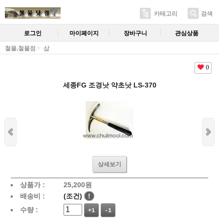
카테고리
검색
로그인
마이페이지
장바구니
관심상품
철물,철물점
삽
0
세종FG 조경낫 약초낫 LS-370
상세보기
상품가 :
25,200
원
배송비 :
(조건)
!
수량 :
+1
-1