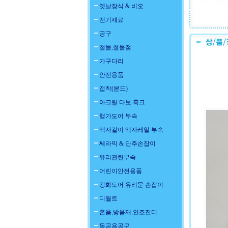
옛날장식 & 비오
전기재료
공구
철물,철물점
가구다리
안전용품
접착(본드)
아크릴 다보 훅크
행가도어 부속
액자걸이 액자레일 부속
쎄라믹 & 단추손잡이
유리관련부속
어린이안전용품
강화도어 유리문 손잡이
디월트
흡음,방음재,인조잔디
목공용공구