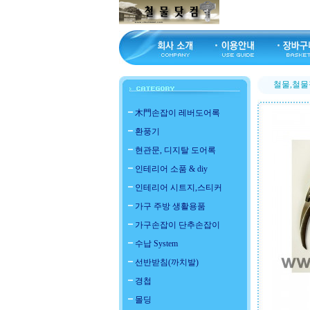
철물,철물
木門손잡이 레버도어록
환풍기
현관문, 디지탈 도어록
인테리어 소품 & diy
인테리어 시트지,스티커
가구 주방 생활용품
가구손잡이 단추손잡이
수납 System
선반받침(까치발)
경첩
몰딩