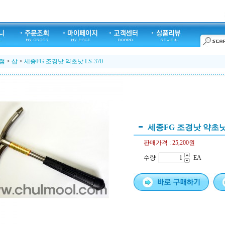
점
>
삽
>
세종FG 조경낫 약초낫 LS-370
세종FG 조경낫 약초낫 
판매가격 :
25,200원
수량
EA