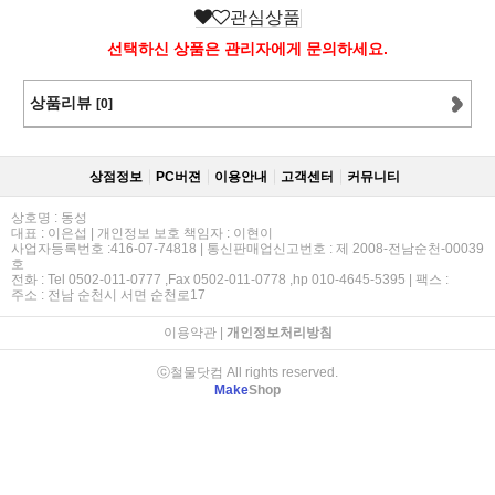
관심상품
선택하신 상품은 관리자에게 문의하세요.
상품리뷰
[0]
상점정보
PC버젼
이용안내
고객센터
커뮤니티
상호명 : 동성
대표 : 이은섭 | 개인정보 보호 책임자 : 이현이
사업자등록번호 :416-07-74818 | 통신판매업신고번호 : 제 2008-전남순천-00039
호
전화 : Tel 0502-011-0777 ,Fax 0502-011-0778 ,hp 010-4645-5395 | 팩스 :
주소 : 전남 순천시 서면 순천로17
이용약관
|
개인정보처리방침
ⓒ철물닷컴 All rights reserved.
Make
Shop