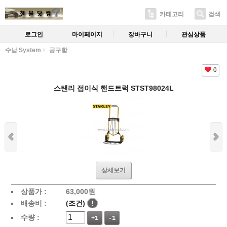
카테고리
검색
로그인
마이페이지
장바구니
관심상품
수납 System
공구함
0
스탠리 접이식 핸드트럭 STST98024L
상세보기
상품가 :
63,000
원
배송비 :
(조건)
!
수량 :
+1
-1