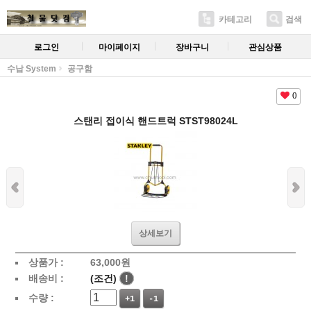
카테고리
검색
로그인
마이페이지
장바구니
관심상품
수납 System
공구함
0
스탠리 접이식 핸드트럭 STST98024L
상세보기
상품가 :
63,000
원
배송비 :
(조건)
!
수량 :
+1
-1