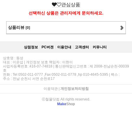
관심상품
선택하신 상품은 관리자에게 문의하세요.
상품리뷰
[0]
상점정보
PC버젼
이용안내
고객센터
커뮤니티
상호명 : 동성
대표 : 이은섭 | 개인정보 보호 책임자 : 이현이
사업자등록번호 :416-07-74818 | 통신판매업신고번호 : 제 2008-전남순천-00039
호
전화 : Tel 0502-011-0777 ,Fax 0502-011-0778 ,hp 010-4645-5395 | 팩스 :
주소 : 전남 순천시 서면 순천로17
이용약관
|
개인정보처리방침
ⓒ철물닷컴 All rights reserved.
Make
Shop