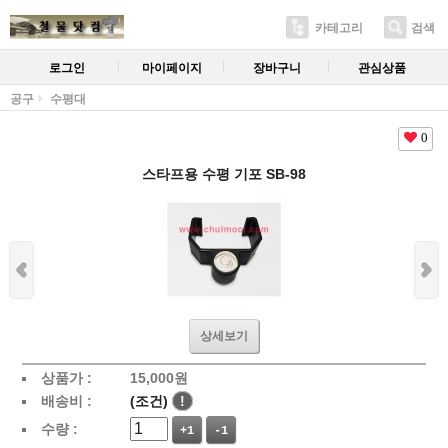
카테고리
검색
로그인
마이페이지
장바구니
관심상품
공구
수평대
0
스타프용 수평 기포 SB-98
상세보기
상품가 :
15,000
원
배송비 :
(조건)
!
수량 :
+1
-1