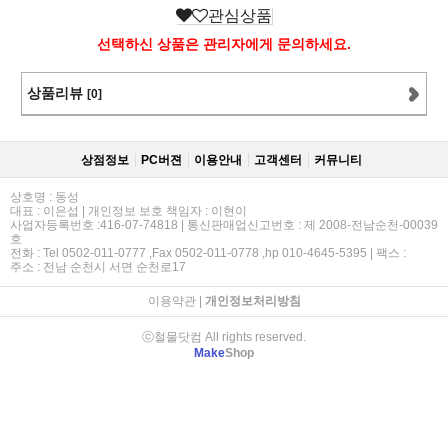
관심상품
선택하신 상품은 관리자에게 문의하세요.
상품리뷰
[0]
상점정보
PC버젼
이용안내
고객센터
커뮤니티
상호명 : 동성
대표 : 이은섭 | 개인정보 보호 책임자 : 이현이
사업자등록번호 :416-07-74818 | 통신판매업신고번호 : 제 2008-전남순천-00039
호
전화 : Tel 0502-011-0777 ,Fax 0502-011-0778 ,hp 010-4645-5395 | 팩스 :
주소 : 전남 순천시 서면 순천로17
이용약관
|
개인정보처리방침
ⓒ철물닷컴 All rights reserved.
Make
Shop