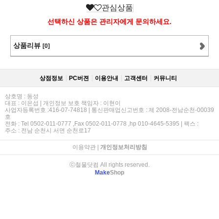
관심상품
선택하신 상품은 관리자에게 문의하세요.
상품리뷰
[0]
상점정보
PC버젼
이용안내
고객센터
커뮤니티
상호명 : 동성
대표 : 이은섭 | 개인정보 보호 책임자 : 이현이
사업자등록번호 :416-07-74818 | 통신판매업신고번호 : 제 2008-전남순천-00039
호
전화 : Tel 0502-011-0777 ,Fax 0502-011-0778 ,hp 010-4645-5395 | 팩스 :
주소 : 전남 순천시 서면 순천로17
이용약관
|
개인정보처리방침
ⓒ철물닷컴 All rights reserved.
Make
Shop