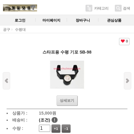
카테고리
검색
로그인
마이페이지
장바구니
관심상품
공구
수평대
0
스타프용 수평 기포 SB-98
상세보기
상품가 :
15,000
원
배송비 :
(조건)
!
수량 :
+1
-1