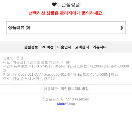
관심상품
선택하신 상품은 관리자에게 문의하세요.
상품리뷰
[0]
상점정보
PC버젼
이용안내
고객센터
커뮤니티
상호명 : 동성
대표 : 이은섭 | 개인정보 보호 책임자 : 이현이
사업자등록번호 :416-07-74818 | 통신판매업신고번호 : 제 2008-전남순천-00039
호
전화 : Tel 0502-011-0777 ,Fax 0502-011-0778 ,hp 010-4645-5395 | 팩스 :
주소 : 전남 순천시 서면 순천로17
이용약관
|
개인정보처리방침
ⓒ철물닷컴 All rights reserved.
Make
Shop