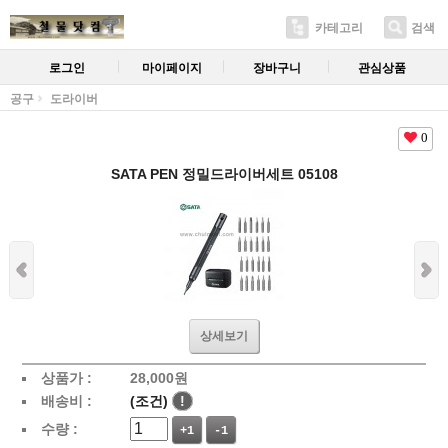
카테고리
검색
로그인
마이페이지
장바구니
관심상품
공구
도라이버
0
SATA PEN 정밀드라이버세트 05108
상세보기
상품가 :
28,000
원
배송비 :
(조건)
!
수량 :
+1
-1