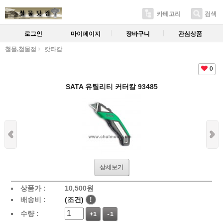
카테고리
검색
로그인
마이페이지
장바구니
관심상품
철물,철물점
캇타칼
0
SATA 유틸리티 커터칼 93485
상세보기
상품가 :
10,500
원
배송비 :
(조건)
!
수량 :
+1
-1