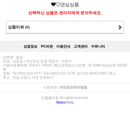
관심상품
선택하신 상품은 관리자에게 문의하세요.
상품리뷰
[0]
상점정보
PC버젼
이용안내
고객센터
커뮤니티
상호명 : 동성
대표 : 이은섭 | 개인정보 보호 책임자 : 이현이
사업자등록번호 :416-07-74818 | 통신판매업신고번호 : 제 2008-전남순천-00039
호
전화 : Tel 0502-011-0777 ,Fax 0502-011-0778 ,hp 010-4645-5395 | 팩스 :
주소 : 전남 순천시 서면 순천로17
이용약관
|
개인정보처리방침
ⓒ철물닷컴 All rights reserved.
Make
Shop