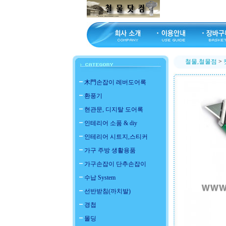
철물,철물점
>
木門손잡이 레버도어록
환풍기
현관문, 디지탈 도어록
인테리어 소품 & diy
인테리어 시트지,스티커
가구 주방 생활용품
가구손잡이 단추손잡이
수납 System
선반받침(까치발)
경첩
몰딩