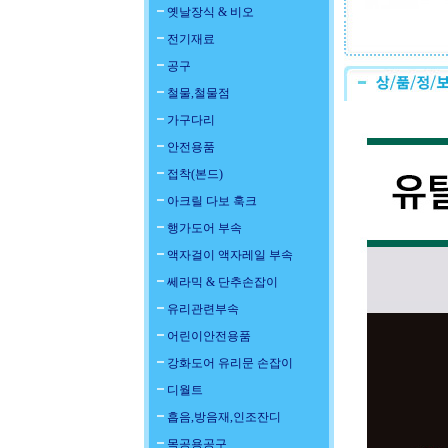
옛날장식 & 비오
전기재료
공구
철물,철물점
가구다리
안전용품
접착(본드)
아크릴 다보 훅크
행가도어 부속
액자걸이 액자레일 부속
쎄라믹 & 단추손잡이
유리관련부속
어린이안전용품
강화도어 유리문 손잡이
디월트
흡음,방음재,인조잔디
목공용공구