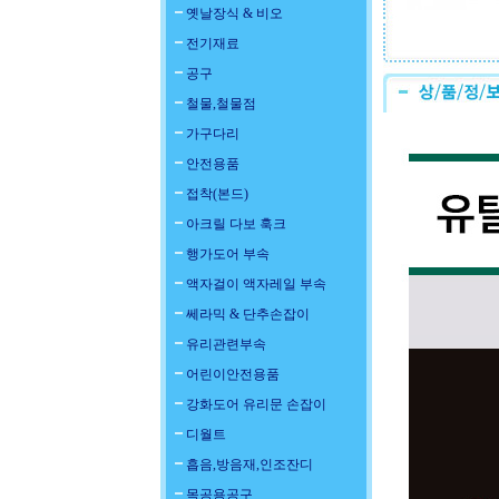
옛날장식 & 비오
전기재료
공구
철물,철물점
가구다리
안전용품
접착(본드)
아크릴 다보 훅크
행가도어 부속
액자걸이 액자레일 부속
쎄라믹 & 단추손잡이
유리관련부속
어린이안전용품
강화도어 유리문 손잡이
디월트
흡음,방음재,인조잔디
목공용공구