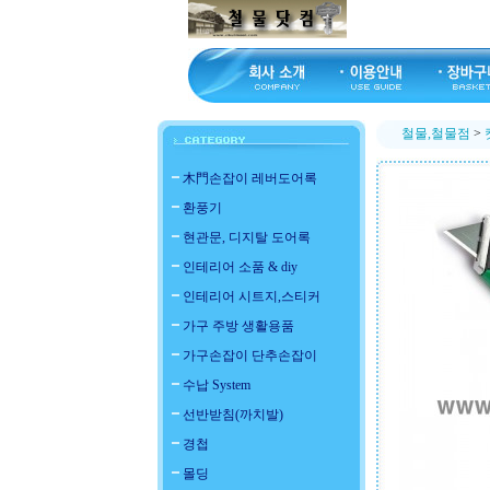
철물,철물점
>
木門손잡이 레버도어록
환풍기
현관문, 디지탈 도어록
인테리어 소품 & diy
인테리어 시트지,스티커
가구 주방 생활용품
가구손잡이 단추손잡이
수납 System
선반받침(까치발)
경첩
몰딩