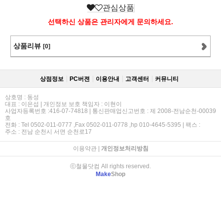
관심상품
선택하신 상품은 관리자에게 문의하세요.
상품리뷰
[0]
상점정보
PC버젼
이용안내
고객센터
커뮤니티
상호명 : 동성
대표 : 이은섭 | 개인정보 보호 책임자 : 이현이
사업자등록번호 :416-07-74818 | 통신판매업신고번호 : 제 2008-전남순천-00039
호
전화 : Tel 0502-011-0777 ,Fax 0502-011-0778 ,hp 010-4645-5395 | 팩스 :
주소 : 전남 순천시 서면 순천로17
이용약관
|
개인정보처리방침
ⓒ철물닷컴 All rights reserved.
Make
Shop