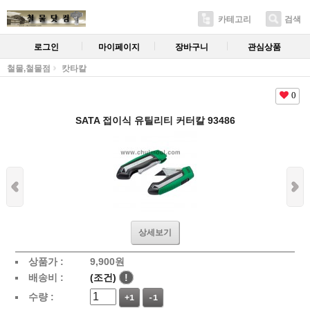
카테고리
검색
로그인
마이페이지
장바구니
관심상품
철물,철물점
캇타칼
0
SATA 접이식 유틸리티 커터칼 93486
상세보기
상품가 :
9,900
원
배송비 :
(조건)
!
수량 :
+1
-1