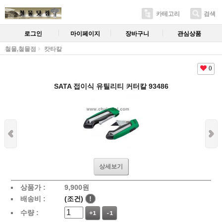
카테고리
검색
로그인
마이페이지
장바구니
관심상품
철물,철물점
캇타칼
0
SATA 접이식 유틸리티 커터칼 93486
상세보기
상품가 :
9,900
원
배송비 :
(조건)
!
수량 :
+1
-1