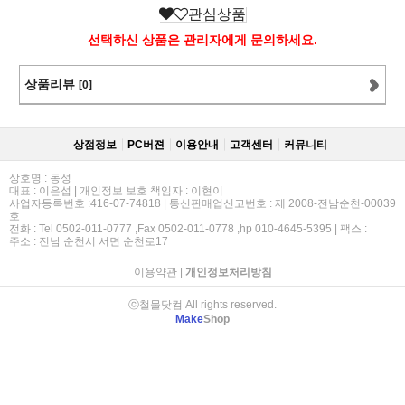
관심상품
선택하신 상품은 관리자에게 문의하세요.
상품리뷰
[0]
상점정보
PC버젼
이용안내
고객센터
커뮤니티
상호명 : 동성
대표 : 이은섭 | 개인정보 보호 책임자 : 이현이
사업자등록번호 :416-07-74818 | 통신판매업신고번호 : 제 2008-전남순천-00039
호
전화 : Tel 0502-011-0777 ,Fax 0502-011-0778 ,hp 010-4645-5395 | 팩스 :
주소 : 전남 순천시 서면 순천로17
이용약관
|
개인정보처리방침
ⓒ철물닷컴 All rights reserved.
Make
Shop