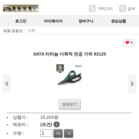
카테고리
검색
로그인
마이페이지
장바구니
관심상품
철물,철물점
가위
0
SATA 티타늄 다목적 전공 가위 93125
상세보기
상품가 :
15,200
원
배송비 :
(조건)
!
수량 :
+1
-1