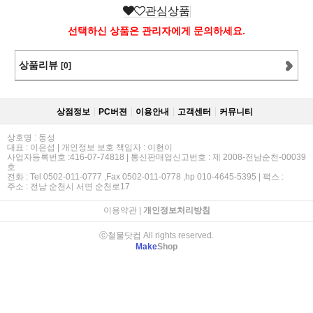
관심상품
선택하신 상품은 관리자에게 문의하세요.
상품리뷰
[0]
상점정보
PC버젼
이용안내
고객센터
커뮤니티
상호명 : 동성
대표 : 이은섭 | 개인정보 보호 책임자 : 이현이
사업자등록번호 :416-07-74818 | 통신판매업신고번호 : 제 2008-전남순천-00039
호
전화 : Tel 0502-011-0777 ,Fax 0502-011-0778 ,hp 010-4645-5395 | 팩스 :
주소 : 전남 순천시 서면 순천로17
이용약관
|
개인정보처리방침
ⓒ철물닷컴 All rights reserved.
Make
Shop