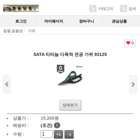
카테고리
검색
로그인
마이페이지
장바구니
관심상품
철물,철물점
가위
0
SATA 티타늄 다목적 전공 가위 93125
상세보기
상품가 :
15,200
원
배송비 :
(조건)
!
수량 :
+1
-1