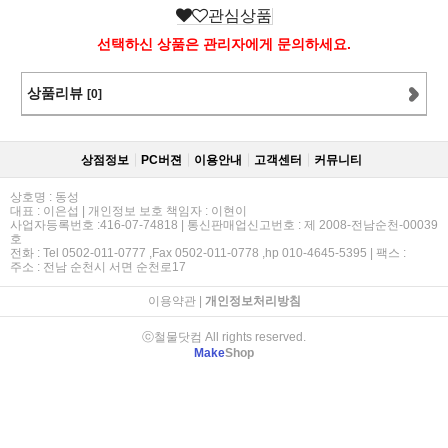
관심상품
선택하신 상품은 관리자에게 문의하세요.
상품리뷰
[0]
상점정보
PC버젼
이용안내
고객센터
커뮤니티
상호명 : 동성
대표 : 이은섭 | 개인정보 보호 책임자 : 이현이
사업자등록번호 :416-07-74818 | 통신판매업신고번호 : 제 2008-전남순천-00039
호
전화 : Tel 0502-011-0777 ,Fax 0502-011-0778 ,hp 010-4645-5395 | 팩스 :
주소 : 전남 순천시 서면 순천로17
이용약관
|
개인정보처리방침
ⓒ철물닷컴 All rights reserved.
Make
Shop