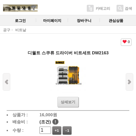
카테고리
검색
로그인
마이페이지
장바구니
관심상품
공구
비트날
0
디월트 스쿠류 드라이버 비트세트 DW2163
상세보기
상품가 :
16,000
원
배송비 :
(조건)
!
수량 :
+1
-1