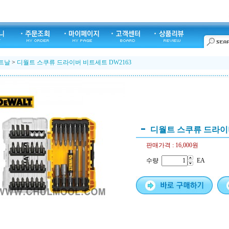
트날
>
디월트 스쿠류 드라이버 비트세트 DW2163
디월트 스쿠류 드라이버
판매가격 :
16,000원
수량
EA