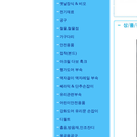
옛날장식 & 비오
전기재료
공구
철물,철물점
가구다리
안전용품
접착(본드)
아크릴 다보 훅크
행가도어 부속
액자걸이 액자레일 부속
쎄라믹 & 단추손잡이
유리관련부속
어린이안전용품
강화도어 유리문 손잡이
디월트
흡음,방음재,인조잔디
목공용공구