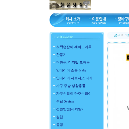
공구
>
비
木門손잡이 레버도어록
환풍기
현관문, 디지탈 도어록
인테리어 소품 & diy
인테리어 시트지,스티커
가구 주방 생활용품
가구손잡이 단추손잡이
수납 System
선반받침(까치발)
경첩
몰딩