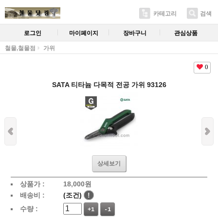
카테고리
검색
로그인
마이페이지
장바구니
관심상품
철물,철물점
가위
0
SATA 티타늄 다목적 전공 가위 93126
상세보기
상품가 :
18,000
원
배송비 :
(조건)
!
수량 :
+1
-1