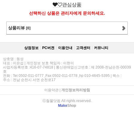
관심상품
선택하신 상품은 관리자에게 문의하세요.
상품리뷰
[0]
상점정보
PC버젼
이용안내
고객센터
커뮤니티
상호명 : 동성
대표 : 이은섭 | 개인정보 보호 책임자 : 이현이
사업자등록번호 :416-07-74818 | 통신판매업신고번호 : 제 2008-전남순천-00039
호
전화 : Tel 0502-011-0777 ,Fax 0502-011-0778 ,hp 010-4645-5395 | 팩스 :
주소 : 전남 순천시 서면 순천로17
이용약관
|
개인정보처리방침
ⓒ철물닷컴 All rights reserved.
Make
Shop