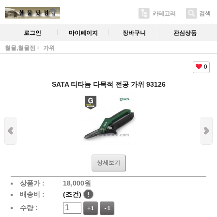
카테고리
검색
로그인
마이페이지
장바구니
관심상품
철물,철물점
가위
0
SATA 티타늄 다목적 전공 가위 93126
상세보기
상품가 :
18,000
원
배송비 :
(조건)
!
수량 :
+1
-1