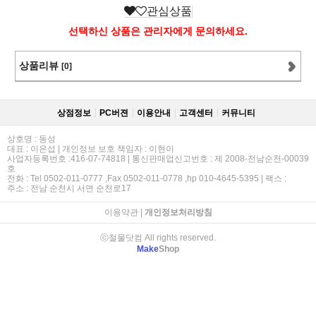
관심상품
선택하신 상품은 관리자에게 문의하세요.
상품리뷰
[0]
상점정보
PC버젼
이용안내
고객센터
커뮤니티
상호명 : 동성
대표 : 이은섭 | 개인정보 보호 책임자 : 이현이
사업자등록번호 :416-07-74818 | 통신판매업신고번호 : 제 2008-전남순천-00039
호
전화 : Tel 0502-011-0777 ,Fax 0502-011-0778 ,hp 010-4645-5395 | 팩스 :
주소 : 전남 순천시 서면 순천로17
이용약관
|
개인정보처리방침
ⓒ철물닷컴 All rights reserved.
Make
Shop