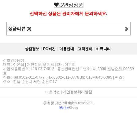
관심상품
선택하신 상품은 관리자에게 문의하세요.
상품리뷰
[0]
상점정보
PC버젼
이용안내
고객센터
커뮤니티
상호명 : 동성
대표 : 이은섭 | 개인정보 보호 책임자 : 이현이
사업자등록번호 :416-07-74818 | 통신판매업신고번호 : 제 2008-전남순천-00039
호
전화 : Tel 0502-011-0777 ,Fax 0502-011-0778 ,hp 010-4645-5395 | 팩스 :
주소 : 전남 순천시 서면 순천로17
이용약관
|
개인정보처리방침
ⓒ철물닷컴 All rights reserved.
Make
Shop