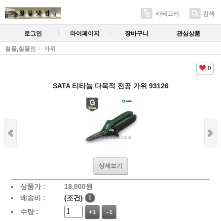
카테고리
검색
로그인
마이페이지
장바구니
관심상품
철물,철물점
가위
0
SATA 티타늄 다목적 전공 가위 93126
상세보기
상품가 :
18,000
원
배송비 :
(조건)
!
수량 :
+1
-1