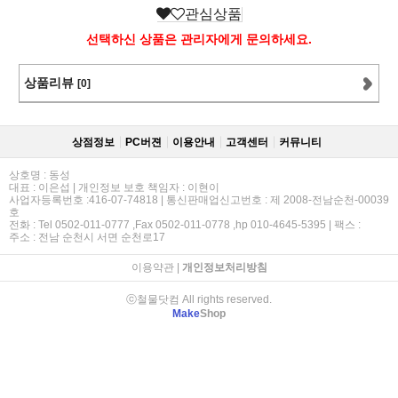
관심상품
선택하신 상품은 관리자에게 문의하세요.
상품리뷰
[0]
상점정보
PC버젼
이용안내
고객센터
커뮤니티
상호명 : 동성
대표 : 이은섭 | 개인정보 보호 책임자 : 이현이
사업자등록번호 :416-07-74818 | 통신판매업신고번호 : 제 2008-전남순천-00039
호
전화 : Tel 0502-011-0777 ,Fax 0502-011-0778 ,hp 010-4645-5395 | 팩스 :
주소 : 전남 순천시 서면 순천로17
이용약관
|
개인정보처리방침
ⓒ철물닷컴 All rights reserved.
Make
Shop