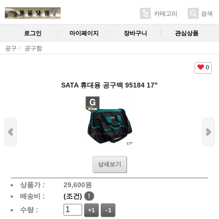
카테고리
검색
로그인
마이페이지
장바구니
관심상품
공구
공구함
0
SATA 휴대용 공구백 95184 17"
상세보기
상품가 :
29,600
원
배송비 :
(조건)
!
수량 :
+1
-1