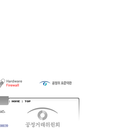
645-
0039