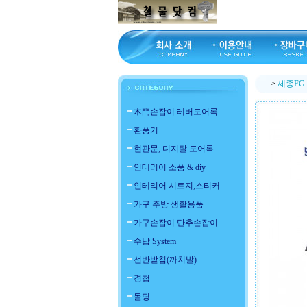
>
세종FG 
木門손잡이 레버도어록
환풍기
현관문, 디지탈 도어록
인테리어 소품 & diy
인테리어 시트지,스티커
가구 주방 생활용품
가구손잡이 단추손잡이
수납 System
선반받침(까치발)
경첩
몰딩