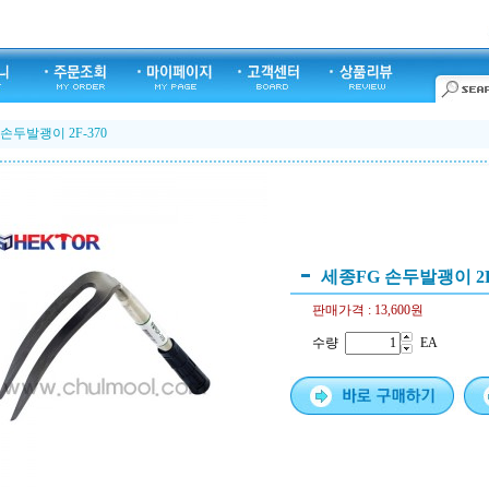
손두발괭이 2F-370
세종FG 손두발괭이 2F
판매가격 :
13,600원
수량
EA