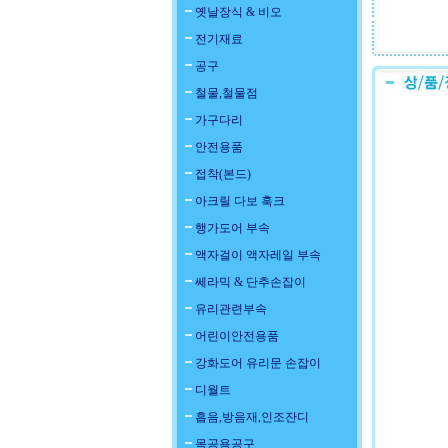
옛날장식 & 비오
전기재료
공구
철물,철물점
가구다리
안전용품
접착(본드)
아크릴 다보 훅크
행가도어 부속
액자걸이 액자레일 부속
쎄라믹 & 단추손잡이
유리관련부속
어린이안전용품
강화도어 유리문 손잡이
디월트
흡음,방음재,인조잔디
목공용공구