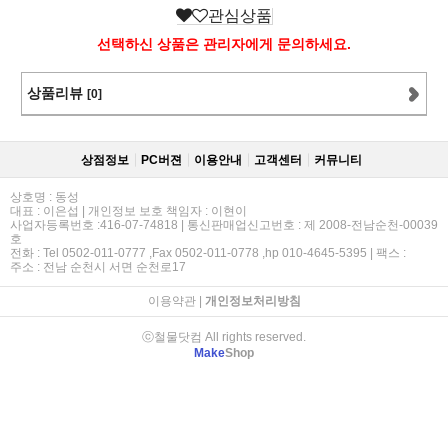
관심상품
선택하신 상품은 관리자에게 문의하세요.
상품리뷰
[0]
상점정보
PC버젼
이용안내
고객센터
커뮤니티
상호명 : 동성
대표 : 이은섭 | 개인정보 보호 책임자 : 이현이
사업자등록번호 :416-07-74818 | 통신판매업신고번호 : 제 2008-전남순천-00039
호
전화 : Tel 0502-011-0777 ,Fax 0502-011-0778 ,hp 010-4645-5395 | 팩스 :
주소 : 전남 순천시 서면 순천로17
이용약관
|
개인정보처리방침
ⓒ철물닷컴 All rights reserved.
Make
Shop