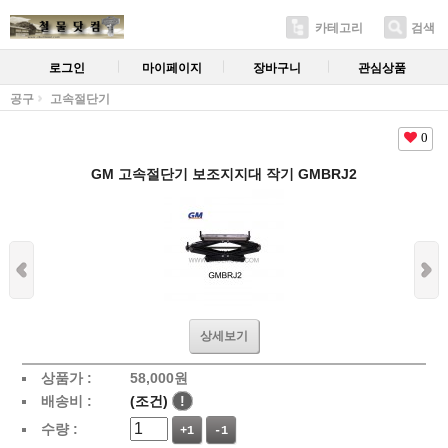
카테고리
검색
로그인
마이페이지
장바구니
관심상품
공구
고속절단기
0
GM 고속절단기 보조지지대 작기 GMBRJ2
상세보기
상품가 :
58,000
원
배송비 :
(조건)
!
수량 :
+1
-1