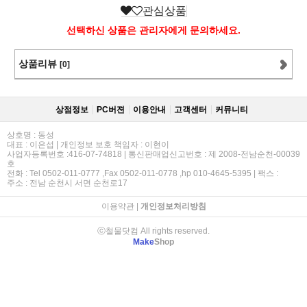
관심상품
선택하신 상품은 관리자에게 문의하세요.
상품리뷰
[0]
상점정보
PC버젼
이용안내
고객센터
커뮤니티
상호명 : 동성
대표 : 이은섭 | 개인정보 보호 책임자 : 이현이
사업자등록번호 :416-07-74818 | 통신판매업신고번호 : 제 2008-전남순천-00039
호
전화 : Tel 0502-011-0777 ,Fax 0502-011-0778 ,hp 010-4645-5395 | 팩스 :
주소 : 전남 순천시 서면 순천로17
이용약관
|
개인정보처리방침
ⓒ철물닷컴 All rights reserved.
Make
Shop