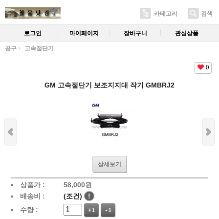
카테고리
검색
로그인
마이페이지
장바구니
관심상품
공구
고속절단기
0
GM 고속절단기 보조지지대 작기 GMBRJ2
상세보기
상품가 :
58,000
원
배송비 :
(조건)
!
수량 :
+1
-1